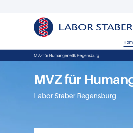
Hom
MVZ für Humangenetik Regensburg
MVZ für Humang
Labor Staber Regensburg