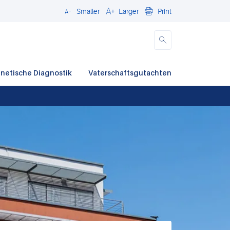
Smaller
Larger
Print
Close
netische Diagnostik
Vaterschaftsgutachten