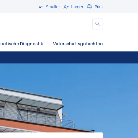
Smaller
Larger
Print
Close
netische Diagnostik
Vaterschaftsgutachten