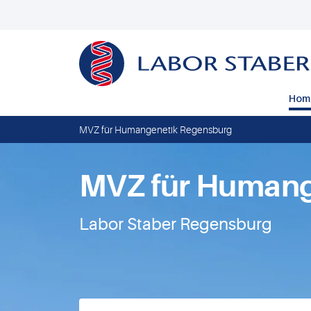
Hom
MVZ für Humangenetik Regensburg
MVZ für Humang
Labor Staber Regensburg